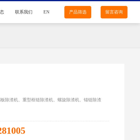
态
联系我们
EN
产品筛选
留言咨询
刮板除渣机、重型框链除渣机、螺旋除渣机、锚链除渣
281005