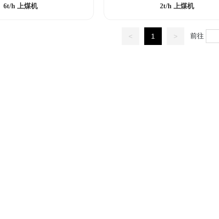
6t/h 上煤机
2t/h 上煤机
前往
<
1
>
往复炉排配件
鳞片炉排
横梁炉排
横梁炉排配件
链带炉排配件
除渣机&上煤机