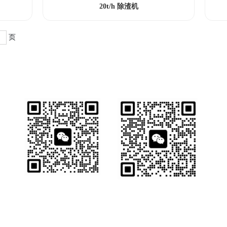
20t/h 除渣机
页
业务详情咨询
销售一部
销售二部
服务热线：
15382281005