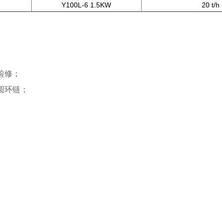
Y100L-6 1.5KW
20 t/h
检修；
圆环链；