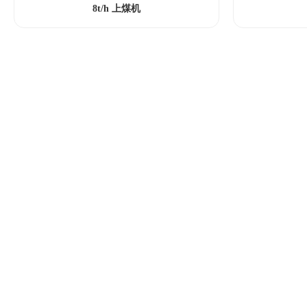
8t/h 上煤机
惠英机械产品分类
往复炉排
鳞片炉排配件
链带炉排
版权所有 © 2022 大连惠英机械有限公司