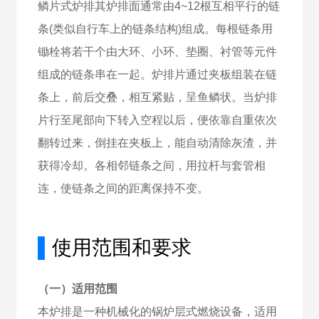
鳞片式炉排其炉排面通常由4~12根互相平行的链
条(类似自行车上的链条结构)组成。每根链条用
锄栓将若干个由大环、小环、垫圈、衬管等元件
组成的链条串在一起。炉排片通过夹板组装在链
条上，前后交叠，相互紧贴，呈鱼鳞状。当炉排
片行至尾部向下转入空程以后，便依靠自重依次
翻转过来，倒挂在夹板上，能自动清除灰渣，并
获得冷却。各相邻链条之间，用拉杆与套管相
连，使链条之间的距离保持不变。
▌
使用范围和要求
（一）适用范围
本炉排是一种机械化的锅炉层式燃烧设备，适用