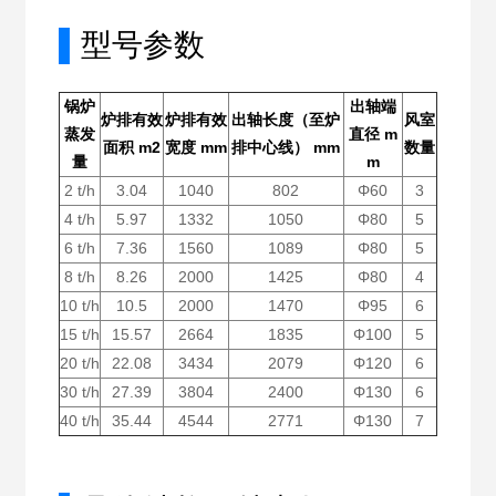
▌
型号参数
锅炉
出轴端
炉排有效
炉排有效
出轴长度（至炉
风室
蒸发
直径 m
面积 m2
宽度 mm
排中心线） mm
数量
量
m
2 t/h
3.04
1040
802
Φ60
3
4 t/h
5.97
1332
1050
Φ80
5
6 t/h
7.36
1560
1089
Φ80
5
8 t/h
8.26
2000
1425
Φ80
4
10 t/h
10.5
2000
1470
Φ95
6
15 t/h
15.57
2664
1835
Φ100
5
20 t/h
22.08
3434
2079
Φ120
6
30 t/h
27.39
3804
2400
Φ130
6
40 t/h
35.44
4544
2771
Φ130
7