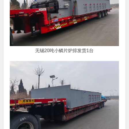
无锡20吨小鳞片炉排发货1台