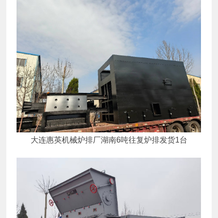
大连惠英机械炉排厂湖南6吨往复炉排发货1台