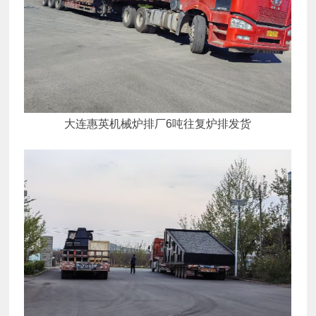
大连惠英机械炉排厂6吨往复炉排发货