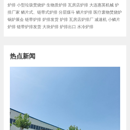
炉排
小型垃圾焚烧炉
生物质炉排
瓦房店炉排
大连惠英机械
炉
排厂家
鳞片式、链带式炉排
分层煤斗
鳞片炉排
医疗废物焚烧炉
锅炉展会
链带炉排
炉排发货
炉排
瓦房店炉排厂
减速机
小鳞片
炉排
链带炉排发货
大块炉排
炉排出口
水冷炉排
热点新闻