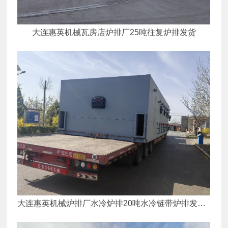
大连惠英机械瓦房店炉排厂25吨往复炉排发货
大连惠英机械炉排厂水冷炉排20吨水冷链带炉排发货1
台