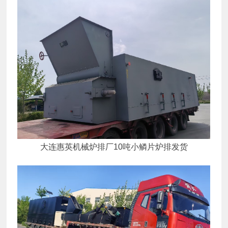
大连惠英机械炉排厂10吨小鳞片炉排发货