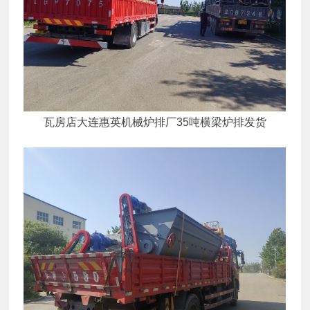
瓦房店大连惠英机械炉排厂35吨横梁炉排发货