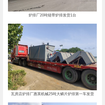
炉排厂20吨链带炉排发货1台
瓦房店炉排厂惠英机械25吨大鳞片炉排第一车发货