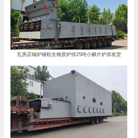
瓦房店锅炉辅机生物质炉排25吨小鳞片炉排发货